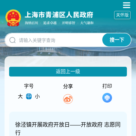
无
障
关怀版
碍
操
作
说
搜一下
明
跳
转
到
网
返回上一级
站
导
航
字号
打印
分享
区
大
中
小
跳
转
到
主
要
徐泾镇开展政府开放日——开放政府 志愿同
内
行