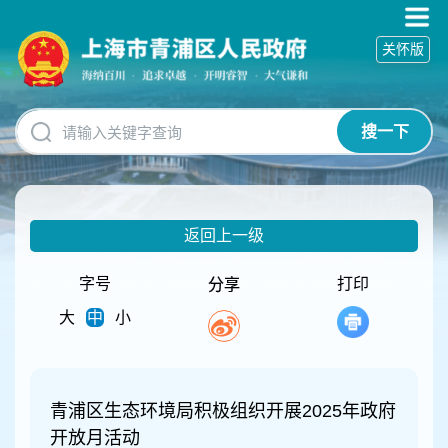
无
障
关怀版
碍
操
作
说
搜一下
明
跳
转
到
网
返回上一级
站
导
航
字号
打印
分享
区
大
中
小
跳
转
到
主
要
青浦区生态环境局积极组织开展2025年政府
内
开放月活动