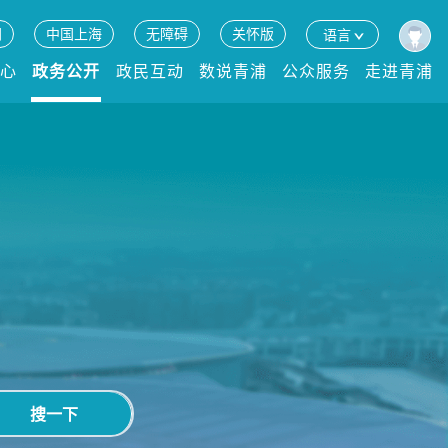
网
中国上海
无障碍
关怀版
语言
中心
政务公开
政民互动
数说青浦
公众服务
走进青浦
搜一下