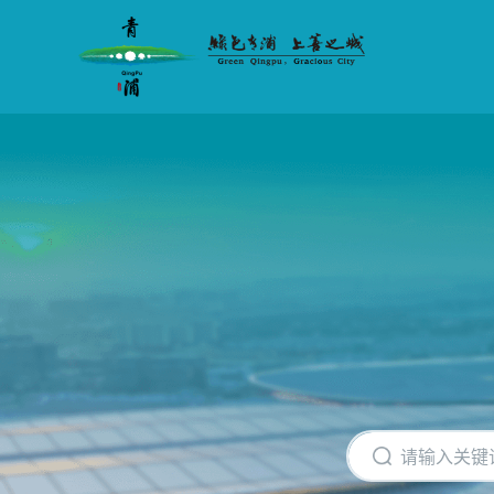
无
障
碍
操
作
说
明
跳
转
到
网
站
导
航
区
跳
转
到
主
要
内