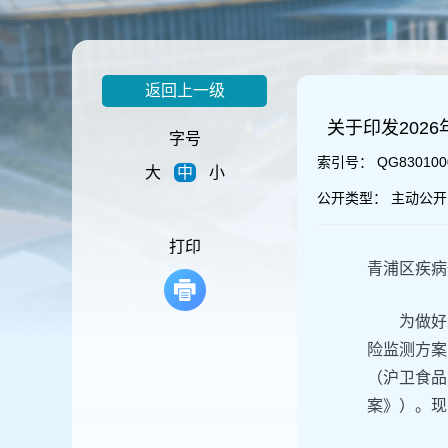
容
区
域
返回上一级
关于印发202
字号
索引号：
QG830100
大
中
小
公开类型：
主动公开
打印
青浦区疾病
为做好
险监测方案
（沪卫食品
案》）。现