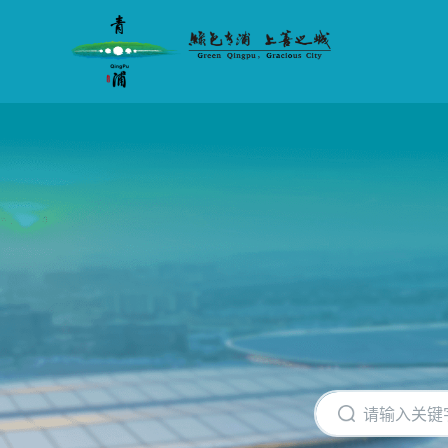
无
障
碍
操
作
说
明
跳
转
到
网
站
导
航
区
跳
转
到
主
要
内