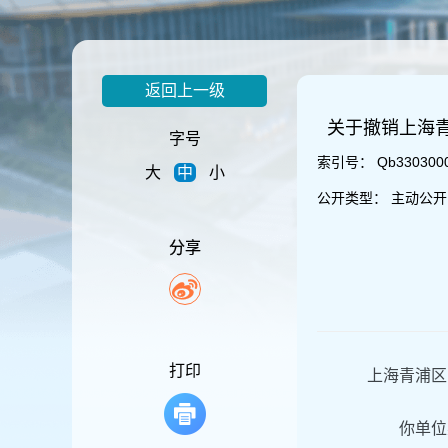
容
区
域
返回上一级
关于撤销上海
字号
索引号：
Qb330300
大
中
小
公开类型：
主动公开
分享
打印
上海青浦区
你单位