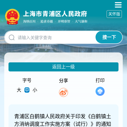
无
障
关怀版
碍
操
作
说
搜一下
明
跳
转
到
网
返回上一级
站
导
航
字号
打印
分享
区
大
中
小
跳
转
到
主
要
青浦区白鹤镇人民政府关于印发《白鹤镇土
内
方消纳调度工作实施方案（试行）》的通知