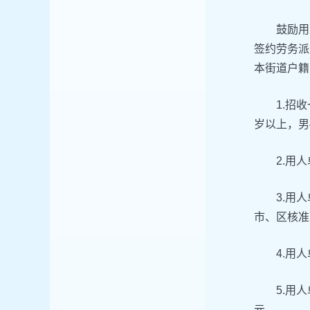
鼓励用
签约劳务派
本街道户籍
1.招
岁以上，男
2.用
3.用
市、区核准
4.用
5.用
元。