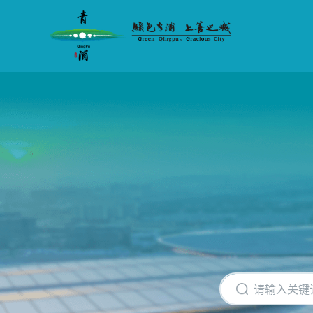
无
障
碍
操
作
说
明
跳
转
到
网
站
导
航
区
跳
转
到
主
要
内