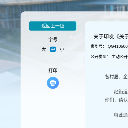
容
区
域
返回上一级
关于印发《关
字号
索引号：
QG410500
大
中
小
公开类型：
主动公开
打印
各村居、企
经街道
你们，请认
特此通