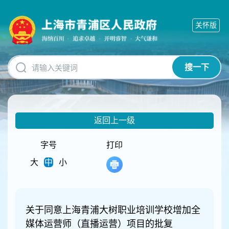
无
障
关怀版
碍
操
作
说
搜一下
明
跳
转
到
网
返回上一级
站
导
航
字号
打印
区
大
中
小
跳
转
到
主
要
关于同意上海青浦大树职业培训学校增加全
内
媒体运营师（直播运营）项目的批复