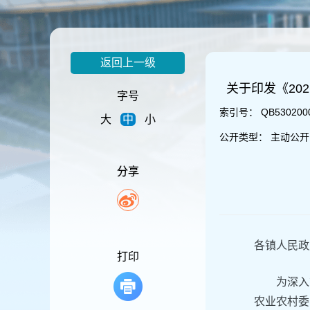
容
区
域
返回上一级
关于印发《20
字号
索引号：
QB530200
大
中
小
公开类型：
主动公开
分享
各镇人民政
打印
为深入
农业农村委