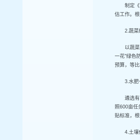
制定《
估工作。根
2.蔬
以蔬菜
一花”绿色
预算，等比
3.水
遴选有
照600亩
贴标准，根
4.土