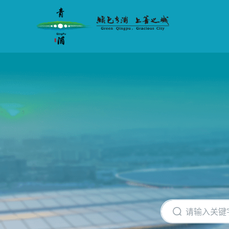
无
障
碍
操
作
说
明
跳
转
到
网
站
导
航
区
跳
转
到
主
要
内