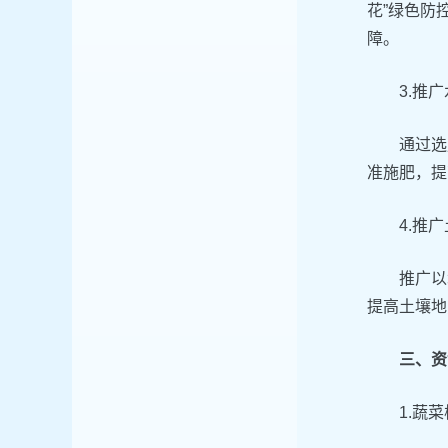
花”绿色防
障。
3.推
通过选
准施肥，提
4.推
推广以
提高土壤地
三、资
1.蔬