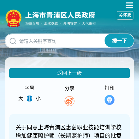
无
障
关怀版
碍
操
作
说
搜一下
明
跳
转
到
网
返回上一级
站
导
航
字号
打印
分享
区
大
中
小
跳
转
到
主
要
关于同意上海青浦区惠茵职业技能培训学校
内
增加健康照护师（长期照护师）项目的批复