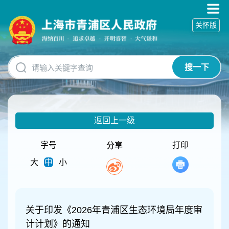
无
障
关怀版
碍
操
作
说
搜一下
明
跳
转
到
网
返回上一级
站
导
航
字号
打印
分享
区
大
中
小
跳
转
到
主
要
关于印发《2026年青浦区生态环境局年度审
内
计计划》的通知