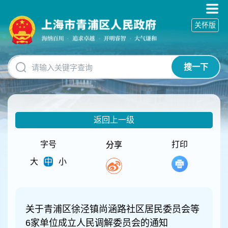
无
障
关怀版
碍
操
作
说
搜一下
明
跳
转
到
网
返回上一级
站
导
航
字号
打印
分享
区
大
中
小
跳
转
到
主
要
关于青浦区徐泾镇尚涵路社区居民委员会等
内
6家单位成立人民调解委员会的通知