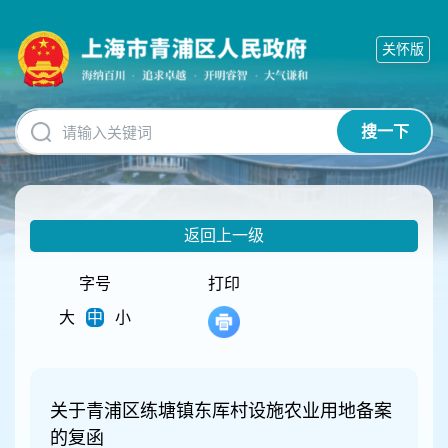
无
障
关怀版
碍
操
作
说
搜一下
明
跳
转
到
网
返回上一级
站
导
航
字号
打印
区
大
中
小
跳
转
到
主
要
关于青浦区练塘镇东厍村设施农业用地备案
内
的复函