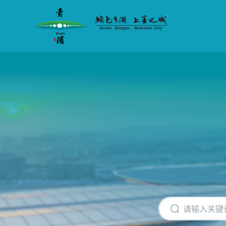
无
障
碍
操
作
说
明
跳
转
到
网
站
导
航
区
跳
转
到
主
要
内