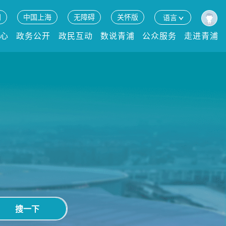
网
中国上海
无障碍
关怀版
语言
中心
政务公开
政民互动
数说青浦
公众服务
走进青浦
搜一下