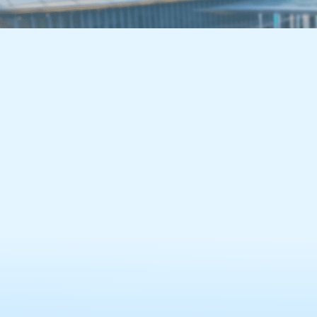
容
区
域