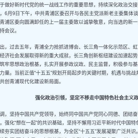
于做好新时代党的统一战线工作的重要思想，持续深化政治交接
，6月9日下午，中共青浦区委召开与各民主党派新老主委集体
青浦区委向圆满卸任的上一届主委致以诚挚敬意，向当选的新一
持会议。
出，过去五年，青浦全力抢抓进博会、长三角一体化示范区、虹
经济社会发展取得新的重大成就，长三角创新枢纽建设加速起势
筑牢思想政治根基，扎实开展参政议政、民主监督，积极参与基
力量。当前正值“十五五”规划开局起步的关键时期，机遇与挑
共创青浦现代化建设新局面。
强化政治引领，坚定不移走中国特色社会主义
调，坚持中国共产党领导，始终同中国共产党同心同德、团结奋
，强化“想在一起”的共识基础，坚持不懈用习近平新时代中国
续夯实团结奋斗的思想根基，为全区“十五五”发展凝聚广泛共识