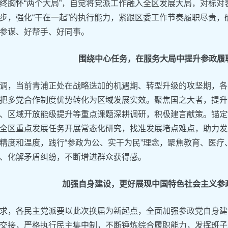
终胸怀“两个大局”，自觉将党派工作融入全区发展大局，对标
步，强化“干在一起”的执行能力，紧跟区委工作节奏履职尽责
参谋、好帮手、好同事。
围绕中心任务，在服务大局中提升参政履
调，当前青浦正处在战略迭加的机遇期、转型升级的攻坚期，各
把多党合作制度优势转化为区域发展实效。聚焦国之大者，提升
、区域开放能级提升等重点课题深耕调研，积极建言献策。锚定
全区重点发展任务开展常态化研究，找准发展堵点难点，助力发
精度和温度，践行“参政为公、实干为民”理念，聚焦教育、医疗
、化解矛盾纠纷，不断增进群众获得感。
加强自身建设，更好展现中国特色社会主义参
求，各民主党派要以此次换届为新起点，全面加强参政党自身建
交接，严格执行民主集中制，不断锤炼综合履职能力，发挥班子