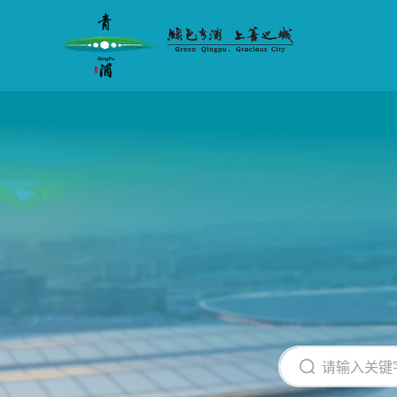
无
障
碍
操
作
说
明
跳
转
到
网
站
导
航
区
跳
转
到
主
要
内