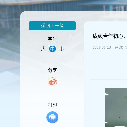
容
区
域
返回上一级
赓续合作初心
字号
2026-06-10 来
大
中
小
分享
打印