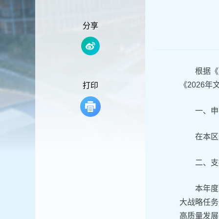
容
区
域
分享
根据《
《2026
打印
一、申
在本区
二、支
本年度
大战略任务
高质量发展