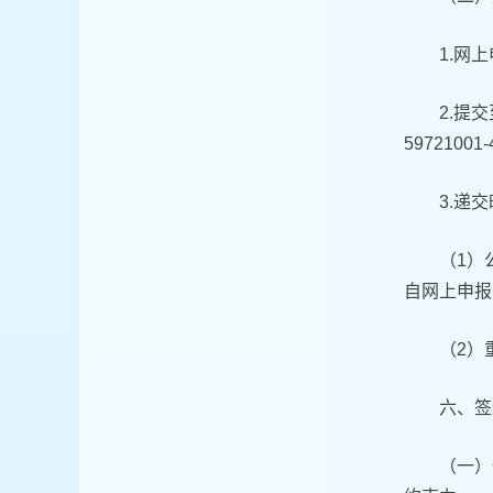
1.网
2.提
59721001
3.递
（1）
自网上申报审
（2）
六、签
（一）