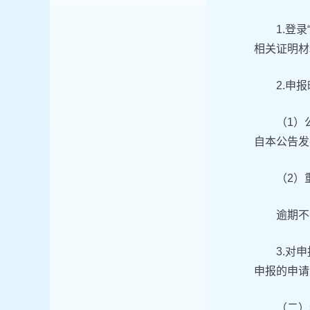
1.登
相关证明材
2.申
（1）
自本公告发布
（2）
逾期不
3.对
申报的申请
（二）