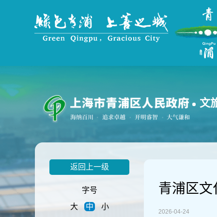
无
障
碍
操
作
说
明
跳
转
到
文
网
站
导
航
区
跳
返回上一级
转
到
青浦区文
主
字号
要
大
中
小
内
2026-04-24