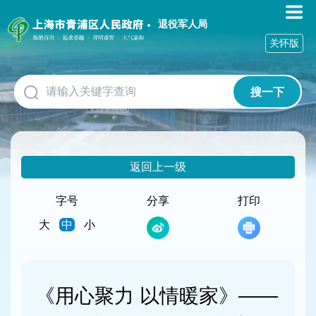
无
障
退役军人局
碍
关怀版
操
作
说
搜一下
明
跳
转
到
网
返回上一级
站
导
航
字号
分享
打印
区
大
中
小
跳
转
到
主
要
《用心聚力 以情暖家》——
内