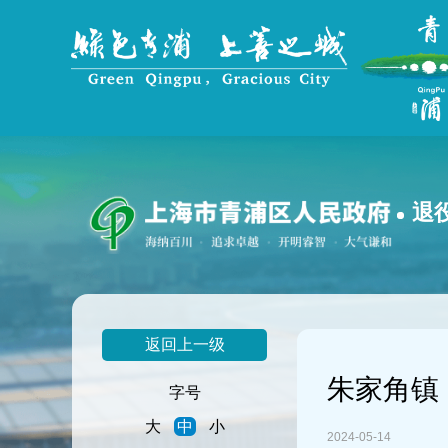
无
障
碍
操
作
说
明
跳
转
到
退
网
站
导
航
区
跳
返回上一级
转
到
朱家角镇
主
字号
要
大
中
小
内
2024-05-14