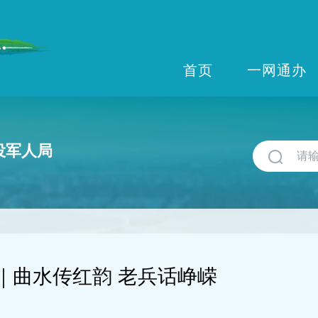
首页
一网通办
役军人局
｜曲水传红韵 老兵话峥嵘