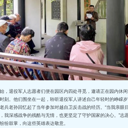
始，退役军人志愿者们便在园区内四处寻觅，邀请正在园内休闲
时刻。他们围坐在一起，聆听退役军人讲述自己年轻时的峥嵘岁
老兵老孙回忆起了当年参加对越自卫反击战的经历。“当我亲眼
，我深感战争的残酷与无情，也更坚定了守护国家的决心。”志
纷纷鼓掌，向这些英雄表达敬意。