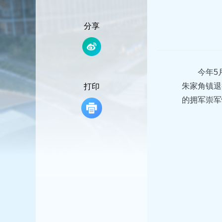
容
区
域
分享
今年5
朱家角镇退
打印
的拥军崇军