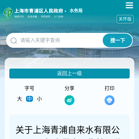
无
障
水务局
碍
关怀版
操
作
说
搜一下
明
跳
转
到
网
返回上一级
站
导
航
字号
分享
打印
区
大
中
小
跳
转
到
主
要
关于上海青浦自来水有限公
内