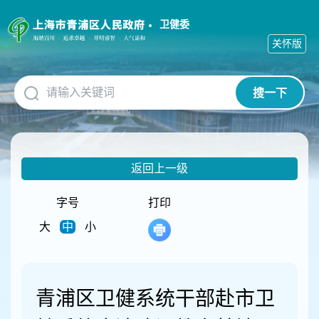
无
障
卫健委
碍
关怀版
操
作
说
搜一下
明
跳
转
到
网
返回上一级
站
导
航
字号
打印
区
大
中
小
跳
转
到
主
要
青浦区卫健系统干部赴市卫
内