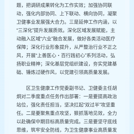
题，把调研成果转化为工作实效；加强协同联
动，强化内部协同、上下联动、横向协同，凝聚
卫健事业发展强大合力。三是延伸工作内涵，以
“三深化”提升发展质效。深化区域发展赋能，主
动融入区域“六业”融合发展，做好各类活动医疗
保障；深化行业形象提升，从严整治行业不正之
风，开展“上善医心・百行践初心”系列活动，弘
扬职业精神；深化基层党组织建设，夯实党建基
础、锤炼过硬作风，以党建引领高质量发展。
区卫生健康工作党委副书记、卫健委主任胡
炯对二季度重点任务作出部署：一是要提高政治
站位，强化责任担当，坚决扛起“双过半”攻坚重
任。二是要聚焦重点攻坚，狠抓落地见效，全力
以赴确保中期目标高质量完成。三是要坚守底线
思维，筑牢安全防线，为卫生健康事业高质量发