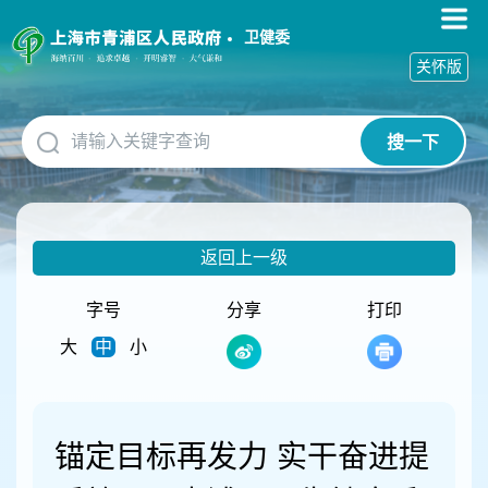
无
障
卫健委
碍
关怀版
操
作
说
搜一下
明
跳
转
到
网
返回上一级
站
导
航
字号
分享
打印
区
大
中
小
跳
转
到
主
要
锚定目标再发力 实干奋进提
内