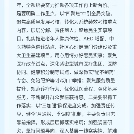
年，全系统要奋力推动各项工作再上新台阶。一
是要明确工作重点，以“四聚焦”牵引全局突破。
聚焦高质量发展考核，转化为系统绩效考核重点
内容，层层分解、责任到人；聚焦民生实事项
目，扎实推进老年人健康体检、AED 增配、中
医药特色巡诊站点、社区心理健康门诊建设及重
大卫生基建项目，用心用情办好惠民实事；聚焦
医疗改革试点，深化紧密型城市医疗集团、医防
协同、健康积分制等试点，做深做实“配不到药”
专窗、免陪照护等“小切口”举措；聚焦服务质量
提升，规范诊疗行为、优化就医流程、强化基层
服务，不断提升群众就医获得感。二是要狠抓工
作落实，以“三加强”确保进度完成。加强责任传
导，健全“月通报、季调度”机制，主要负责同志
靠前指挥，形成层层抓落实格局；加强调查研
究，坚持问题导向，深入基层一线察实情、解难