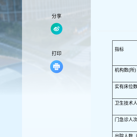
容
区
域
分享
指标
打印
机构数(所)
实有床位
卫生技术
门急诊人
出院人数