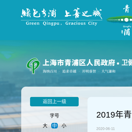
无
障
碍
操
作
说
明
跳
转
到
卫
网
站
导
航
区
跳
返回上一级
转
到
2019
主
字号
要
大
中
小
内
2020-06-11