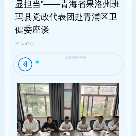
容
显担当”——青海省果洛州班
区
域
玛县党政代表团赴青浦区卫
健委座谈
2024-07-08