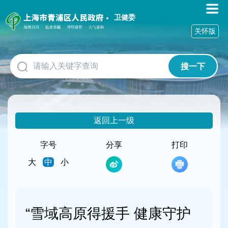
无
障
卫健委
碍
关怀版
操
作
说
搜一下
明
跳
转
到
网
返回上一级
站
导
航
字号
分享
打印
区
大
中
小
跳
转
到
主
要
“雪域高原得援手 健康守护
内