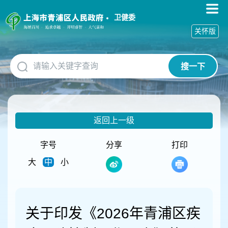
无
障
卫健委
碍
关怀版
操
作
说
搜一下
明
跳
转
到
网
返回上一级
站
导
航
字号
分享
打印
区
大
中
小
跳
转
到
主
要
关于印发《2026年青浦区疾
内