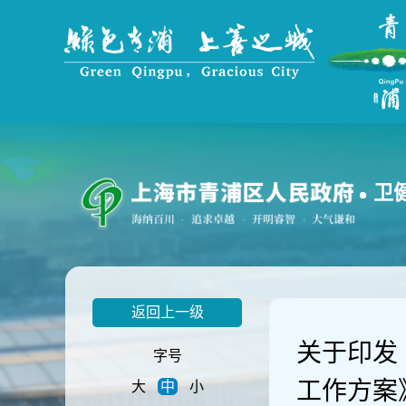
无
障
碍
操
作
说
明
跳
转
到
卫
网
站
导
航
区
跳
返回上一级
转
到
关于印发
主
字号
要
工作方案
大
中
小
内