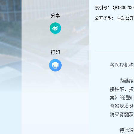
容
区
索引号：
QG830200
域
分享
公开类型：
主动公开
打印
各医疗机构
为继续
接种率，按
案》的通知
脊髓灰质炎
消灭脊髓灰
特此通