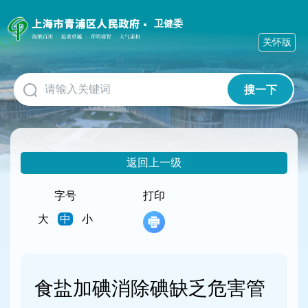
无
障
卫健委
碍
关怀版
操
作
说
搜一下
明
跳
转
到
网
返回上一级
站
导
航
字号
打印
区
大
中
小
跳
转
到
主
要
食盐加碘消除碘缺乏危害管
内