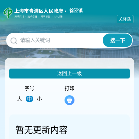
无
障
徐泾镇
碍
关怀版
操
作
说
搜一下
明
跳
转
到
网
返回上一级
站
导
航
字号
打印
区
大
中
小
跳
转
到
主
要
暂无更新内容
内