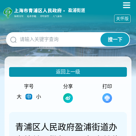
无
障
盈浦街道
碍
关怀版
操
作
说
搜一下
明
跳
转
到
网
返回上一级
站
导
航
字号
分享
打印
区
大
中
小
跳
转
到
主
要
青浦区人民政府盈浦街道办
内