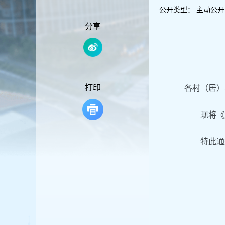
容
公开类型：
主动公开
区
域
分享
打印
各村（居）
现将《
特此通