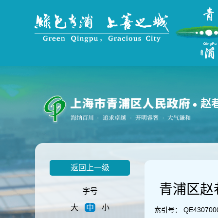
无
障
碍
操
作
说
明
跳
转
到
赵
网
站
导
航
区
跳
返回上一级
转
到
青浦区赵
主
字号
要
大
中
小
内
索引号：
QE430700