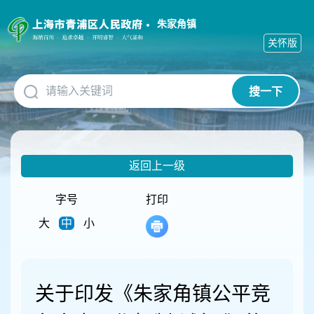
无
障
朱家角镇
碍
关怀版
操
作
说
搜一下
明
跳
转
到
网
返回上一级
站
导
航
字号
打印
区
大
中
小
跳
转
到
主
要
关于印发《朱家角镇公平竞
内