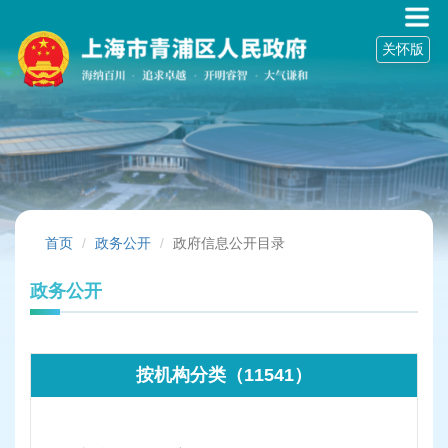
无
障
关怀版
碍
操
作
说
明
跳
转
到
网
站
首页
政务公开
政府信息公开目录
导
航
政务公开
区
跳
转
到
按机构分类（11541）
主
要
内