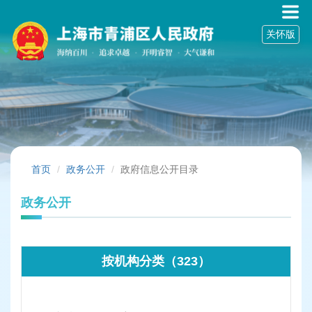
无
障
关怀版
碍
操
作
说
明
跳
转
到
网
站
首页
政务公开
政府信息公开目录
导
航
政务公开
区
跳
转
到
按机构分类（323）
主
要
内