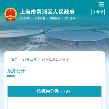
无
障
关怀版
碍
操
作
说
明
跳
转
到
网
站
首页
政务公开
政府信息公开目录
导
航
政务公开
区
跳
转
到
按机构分类（78）
主
要
内