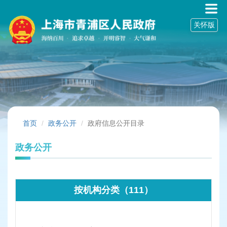
无
障
关怀版
碍
操
作
说
明
跳
转
到
网
站
首页
政务公开
政府信息公开目录
导
航
政务公开
区
跳
转
到
按机构分类（111）
主
要
内