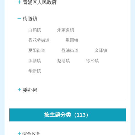
容
青浦区人民政府
区
域
街道镇
白鹤镇
朱家角镇
香花桥街道
重固镇
夏阳街道
盈浦街道
金泽镇
练塘镇
赵巷镇
徐泾镇
华新镇
委办局
按主题分类（113）
综合政务