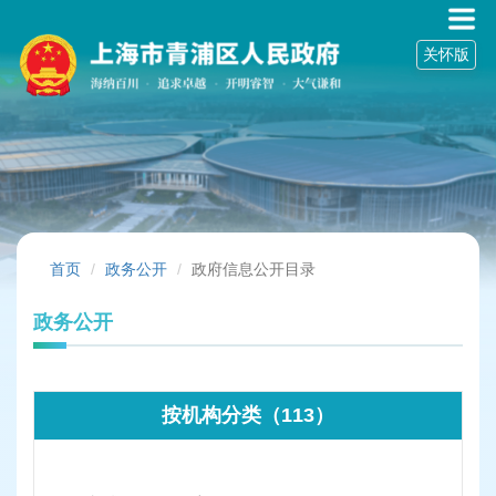
无
障
关怀版
碍
操
作
说
明
跳
转
到
网
站
首页
政务公开
政府信息公开目录
导
航
政务公开
区
跳
转
到
按机构分类（113）
主
要
内