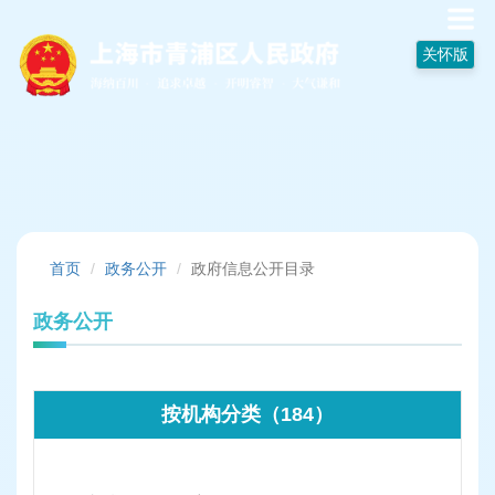
无
障
关怀版
碍
操
作
说
明
跳
转
到
网
站
首页
政务公开
政府信息公开目录
导
航
政务公开
区
跳
转
到
按机构分类（184）
主
要
内