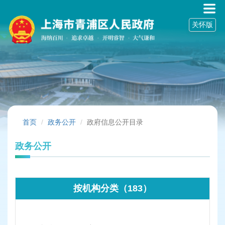
无
障
关怀版
碍
操
作
说
明
跳
转
到
网
站
首页
政务公开
政府信息公开目录
导
航
政务公开
区
跳
转
到
按机构分类（183）
主
要
内