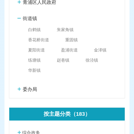
容
青浦区人民政府
区
域
街道镇
白鹤镇
朱家角镇
香花桥街道
重固镇
夏阳街道
盈浦街道
金泽镇
练塘镇
赵巷镇
徐泾镇
华新镇
委办局
按主题分类（183）
综合政务