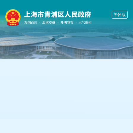
无
障
关怀版
碍
操
作
说
明
跳
转
到
网
站
导
航
区
跳
转
到
主
要
内