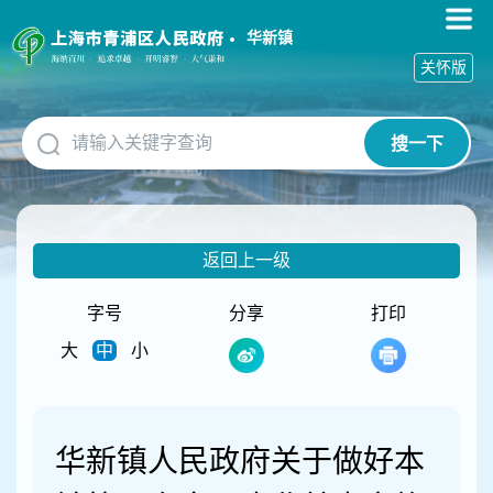
无
障
华新镇
碍
关怀版
操
作
说
搜一下
明
跳
转
到
网
返回上一级
站
导
航
字号
分享
打印
区
大
中
小
跳
转
到
主
要
华新镇人民政府关于做好本
内