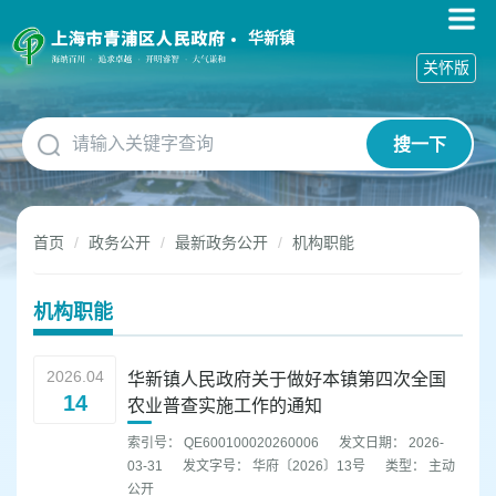
无
障
华新镇
碍
关怀版
操
作
说
搜一下
明
跳
转
到
首页
政务公开
最新政务公开
机构职能
网
站
导
机构职能
航
区
跳
2026.04
华新镇人民政府关于做好本镇第四次全国
转
14
农业普查实施工作的通知
到
主
索引号： QE600100020260006
发文日期： 2026-
要
03-31
发文字号： 华府〔2026〕13号
类型： 主动
内
公开