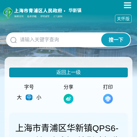
无
障
华新镇
碍
关怀版
操
作
说
搜一下
明
跳
转
到
网
返回上一级
站
导
航
字号
分享
打印
区
大
中
小
跳
转
到
主
要
上海市青浦区华新镇QPS6-
内