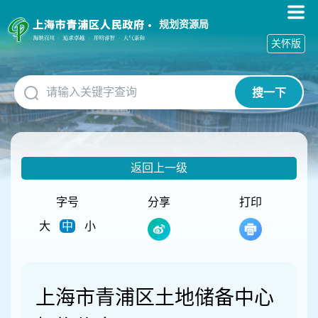
无
障
规划资源局
碍
关怀版
操
作
说
搜一下
明
跳
转
到
网
返回上一级
站
导
航
字号
分享
打印
区
大
中
小
跳
转
到
主
要
上海市青浦区土地储备中心
内