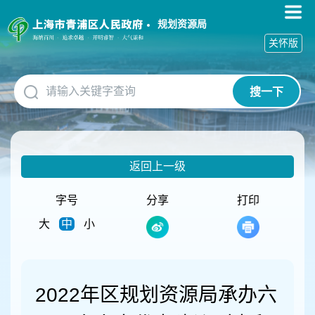
无
障
规划资源局
碍
关怀版
操
作
说
搜一下
明
跳
转
到
网
返回上一级
站
导
航
字号
分享
打印
区
大
中
小
跳
转
到
主
要
2022年区规划资源局承办六
内