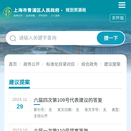
无
障
规划资源局
碍
关怀版
操
作
说
搜一下
明
跳
转
到
首页
政务公开
标准化目录对应
综合政务
建议提案
网
站
导
建议提案
航
区
跳
2024.11
六届四次第109号代表建议的答复
转
29
到
索引号： 无
发文日期： 无
发文字号： 无
类型：
主
主动公开
要
内
2023.10
六届一次第110号提案答复