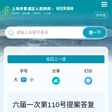
无
障
规划资源局
碍
关怀版
操
作
说
搜一下
明
跳
转
到
网
返回上一级
站
导
航
字号
分享
打印
区
大
中
小
跳
转
到
主
要
六届一次第110号提案答复
内