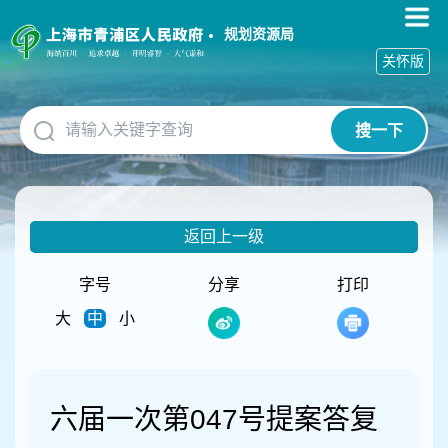
无
障
规划资源局
碍
关怀版
操
作
说
搜一下
明
跳
转
到
网
返回上一级
站
导
航
字号
分享
打印
区
大
中
小
跳
转
到
主
要
六届一次第047号提案答复
内