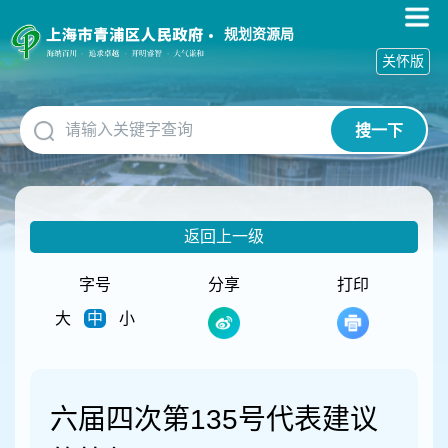
无
障
规划资源局
碍
关怀版
操
作
说
搜一下
明
跳
转
到
网
返回上一级
站
导
航
字号
分享
打印
区
大
中
小
跳
转
到
主
要
六届四次第135号代表建议
内