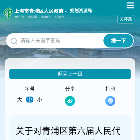
无
障
规划资源局
碍
关怀版
操
作
说
搜一下
明
跳
转
到
网
返回上一级
站
导
航
字号
分享
打印
区
大
中
小
跳
转
到
主
要
关于对青浦区第六届人民代
内