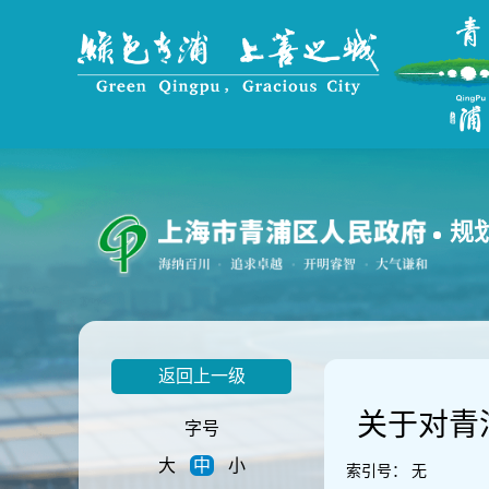
无
障
碍
操
作
说
明
跳
转
到
规
网
站
导
航
区
跳
返回上一级
转
到
关于对青
主
字号
要
大
中
小
内
索引号：
无