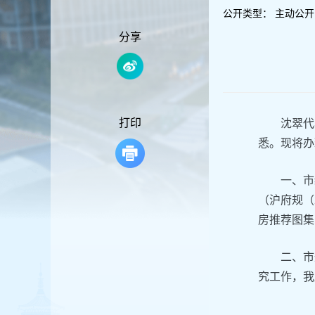
容
公开类型：
主动公开
区
域
分享
打印
沈翠代
悉。现将办
一、市
（沪府规（
房推荐图集
二、市
究工作，我