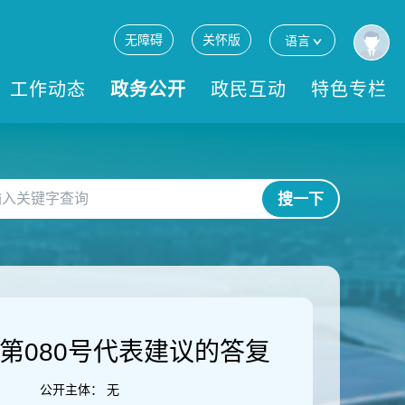
无障碍
关怀版
语言
工作动态
政务公开
政民互动
特色专栏
搜一下
第080号代表建议的答复
公开主体：
无