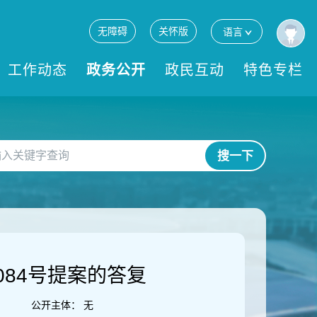
无障碍
关怀版
语言
工作动态
政务公开
政民互动
特色专栏
搜一下
84号提案的答复
公开主体：
无