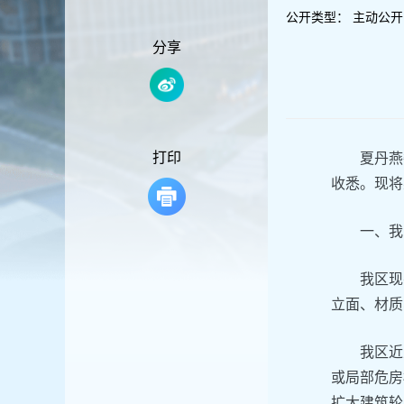
容
公开类型：
主动公开
区
域
分享
打印
夏丹燕
收悉。现将
一、我
我区现
立面、材质
我区近
或局部危房
扩大建筑轮