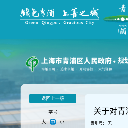
无
障
碍
操
作
说
明
跳
转
到
规
网
站
导
航
区
跳
返回上一级
转
到
关于对青
主
字号
要
大
中
小
内
索引号：
无