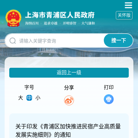
无
障
关怀版
碍
操
作
说
搜一下
明
跳
转
到
网
返回上一级
站
导
航
字号
打印
分享
区
大
中
小
跳
转
到
主
要
关于印发《青浦区加快推进民宿产业高质量
内
发展实施细则》的通知